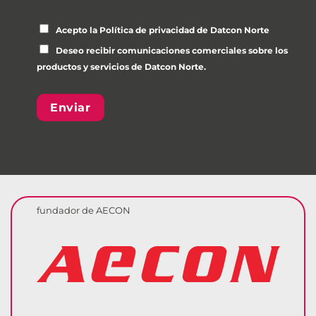
Por favor, deja este campo vacío.
Acepto la
Política de privacidad
de Datcon Norte
Deseo recibir comunicaciones comerciales sobre los
productos y servicios de Datcon Norte.
fundador de AECON