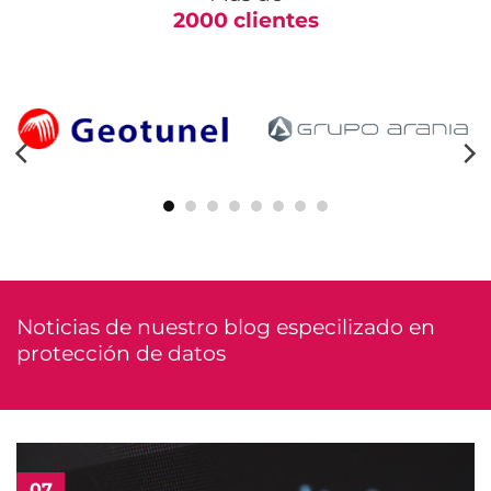
2000 clientes
Noticias de nuestro blog especilizado en
protección de datos
07