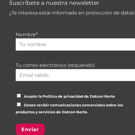
Suscríbete a nuestra newsletter
¿Te interesa estar informado en protección de datos
Nombre*
Tu correo electrónico (requerido)
Por favor, deja este campo vacío.
Acepto la
Política de privacidad
de Datcon Norte
Deseo recibir comunicaciones comerciales sobre los
productos y servicios de Datcon Norte.