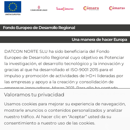
Fondo Europeo de Desarrollo Regional
Una manera de hacer Europa
DATCON NORTE SLU ha sido beneficiaria del Fondo
Europeo de Desarrollo Regional cuyo objetivo es Potenciar
la investigación, el desarrollo tecnológico y la innovación y
gracias al que ha desarrollado el ISO-9001 2015 para el
impulso y promoción de actividades de I+D+i lideradas por
las empresas y apoyo a la creación y consolidación de
empresas innovadoras. Marzo 2021. Para ello ha contado
con el apoyo del Programa InnoCámaras 2020 de la Cámara
Valoramos tu privacidad
de Comercio de Bilbao.”
Usamos cookies para mejorar su experiencia de navegación,
mostrarle anuncios o contenidos personalizados y analizar
nuestro tráfico. Al hacer clic en “Aceptar” usted da su
consentimiento a nuestro uso de las cookies.
Aviso legal
|
Política de privacidad
|
Política de Cookies
|
Política de Calidad